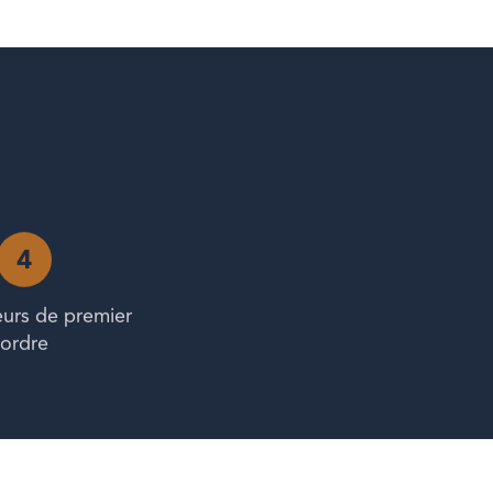
4
5
eurs de premier
Aide aux stagiaires à la
ordre
préparation de l’examen
ITAA