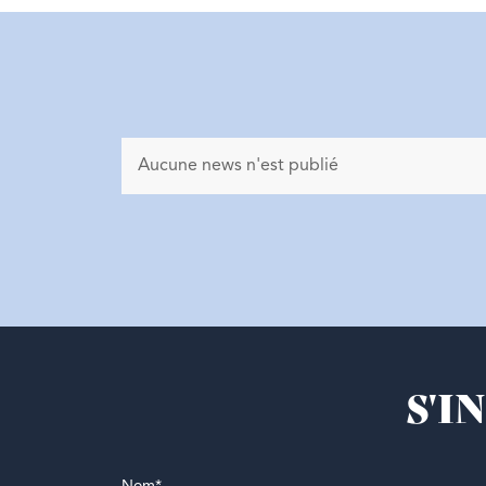
Aucune news n'est publié
S'I